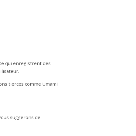
xte qui enregistrent des
lisateur.
ations tierces comme Umami
s vous suggérons de