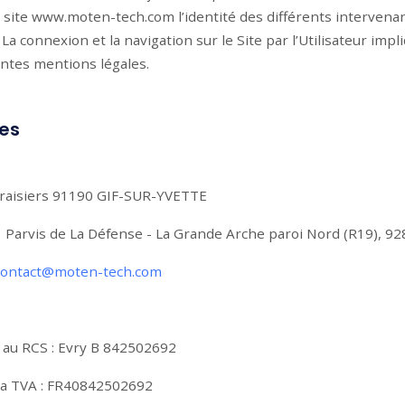
u site www.moten-tech.com l’identité des différents intervenan
. La connexion et la navigation sur le Site par l’Utilisateur imp
ntes mentions légales.
les
s Fraisiers 91190 GIF-SUR-YVETTE
 1 Parvis de La Défense - La Grande Arche paroi Nord (R19), 
contact@moten-tech.com
 au RCS : Evry B 842502692
 la TVA : FR40842502692