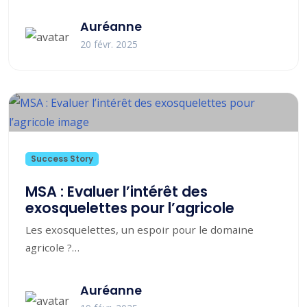
Que sont les TMS ?
Les troubles musculosquelettiques (TMS)
Auréanne
regroupent un ensemble d’affections...
20 févr. 2025
Success Story
MSA : Evaluer l’intérêt des
exosquelettes pour l’agricole
Les exosquelettes, un espoir pour le domaine
agricole ?
Les troubles musculosquelettiques représentent
93% des maladies professionnelles déclarées...
Auréanne