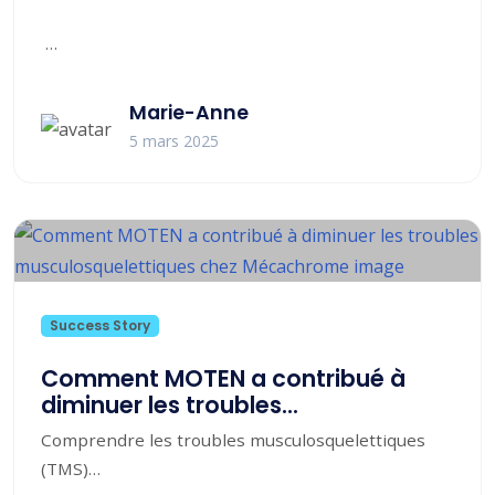
Cliquez ici pour voir le replay
Marie-Anne
5 mars 2025
Success Story
Comment MOTEN a contribué à
diminuer les troubles
musculosquelettiques chez
Comprendre les troubles musculosquelettiques
Mécachrome
(TMS)