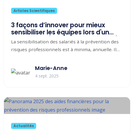
Articles Scientifiques
3 façons d’innover pour mieux
sensibiliser les équipes lors d'un
Safety Day (ou atelier prévention)
La sensibilisation des salariés à la prévention des
risques professionnels est à minima, annuelle. Il
faut qu’elle soit...
Marie-Anne
4 sept. 2025
Actualités